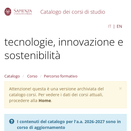
Catalogo dei corsi di studio
S
Management delle
IT
EN
k
i
tecnologie, innovazione e
p
t
o
sostenibilità
m
a
i
n
Catalogo
Corso
Percorso formativo
c
o
×
Attenzione! questa è una versione archiviata del
Warning
n
catalogo corsi. Per vedere i dati dei corsi attuali,
message
t
procedere alla
Home
.
e
n
t
I contenuti del catalogo per l'a.a. 2026-2027 sono in
corso di aggiornamento