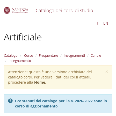
Catalogo dei corsi di studio
S
Filosofia e Intelligenza
IT
EN
k
i
Artificiale
p
t
o
m
a
Catalogo
Corso
Frequentare
Insegnamenti
Canale
i
Insegnamento
n
×
c
Attenzione! questa è una versione archiviata del
Warning
o
catalogo corsi. Per vedere i dati dei corsi attuali,
message
n
procedere alla
Home
.
t
e
n
I contenuti del catalogo per l'a.a. 2026-2027 sono in
t
corso di aggiornamento