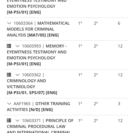
EYEWITNESS TESTIMONY AND
EMOTION PSYCHOLOGY
[M-PSI/01] [ENG]
10603364
|
MATHEMATICAL
1º
2º
6
MODELS FOR CRIMINAL
ANALYSIS
[MAT/05] [ENG]
10605993
|
MEMORY -
1º
2º
12
EYEWITNESS TESTIMONY AND
EMOTION PSYCHOLOGY
[M-PSI/01] [ENG]
10603362
|
1º
2º
12
CRIMINOLOGY AND
VICTIMOLOGY
[M-PSI/01, SPS/07] [ENG]
AAF1965
|
OTHER TRAINING
1º
2º
3
ACTIVITIES
[N/D] [ENG]
10603371
|
PRINCIPLE OF
1º
2º
12
CRIMINAL PROCEDURAL LAW
AND INTERNATIONAL CRIMINAL