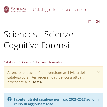
Catalogo dei corsi di studio
S
Cognitive Forensic
IT
EN
k
i
Sciences - Scienze
p
t
o
Cognitive Forensi
m
a
i
n
Catalogo
Corso
Percorso formativo
c
o
×
Attenzione! questa è una versione archiviata del
Warning
n
catalogo corsi. Per vedere i dati dei corsi attuali,
message
t
procedere alla
Home
.
e
n
t
I contenuti del catalogo per l'a.a. 2026-2027 sono in
corso di aggiornamento