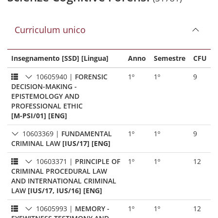
Curriculum unico
Insegnamento [SSD] [Lingua]
Anno
Semestre
CFU
10605940
|
FORENSIC
1º
1º
9
DECISION-MAKING -
EPISTEMOLOGY AND
PROFESSIONAL ETHIC
[M-PSI/01] [ENG]
10603369
|
FUNDAMENTAL
1º
1º
9
CRIMINAL LAW
[IUS/17] [ENG]
10603371
|
PRINCIPLE OF
1º
1º
12
CRIMINAL PROCEDURAL LAW
AND INTERNATIONAL CRIMINAL
LAW
[IUS/17, IUS/16] [ENG]
10605993
|
MEMORY -
1º
1º
12