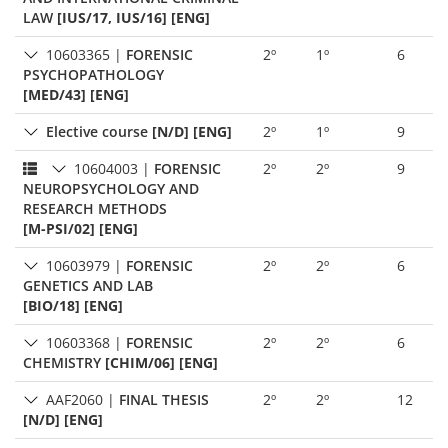
LAW
[IUS/17, IUS/16] [ENG]
10603365
|
FORENSIC
2º
1º
6
PSYCHOPATHOLOGY
[MED/43] [ENG]
Elective course
[N/D] [ENG]
2º
1º
9
10604003
|
FORENSIC
2º
2º
9
NEUROPSYCHOLOGY AND
RESEARCH METHODS
[M-PSI/02] [ENG]
10603979
|
FORENSIC
2º
2º
6
GENETICS AND LAB
[BIO/18] [ENG]
10603368
|
FORENSIC
2º
2º
6
CHEMISTRY
[CHIM/06] [ENG]
AAF2060
|
FINAL THESIS
2º
2º
12
[N/D] [ENG]