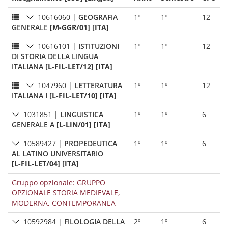
10616060
|
GEOGRAFIA
1º
1º
12
GENERALE
[M-GGR/01] [ITA]
10616101
|
ISTITUZIONI
1º
1º
12
DI STORIA DELLA LINGUA
ITALIANA
[L-FIL-LET/12] [ITA]
1047960
|
LETTERATURA
1º
1º
12
ITALIANA I
[L-FIL-LET/10] [ITA]
1031851
|
LINGUISTICA
1º
1º
6
GENERALE A
[L-LIN/01] [ITA]
10589427
|
PROPEDEUTICA
1º
1º
6
AL LATINO UNIVERSITARIO
[L-FIL-LET/04] [ITA]
Gruppo opzionale: GRUPPO
OPZIONALE STORIA MEDIEVALE,
MODERNA, CONTEMPORANEA
10592984
|
FILOLOGIA DELLA
2º
1º
6