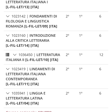
LETTERATURA ITALIANA I
[L-FIL-LET/13] [ITA]
1023142
|
FONDAMENTI DI
2º
1º
6
FILOLOGIA E LINGUISTICA
ROMANZA
[L-FIL-LET/09] [ITA]
1023160
|
INTRODUZIONE
2º
1º
6
ALLA CRITICA LETTERARIA
[L-FIL-LET/14] [ITA]
1036450
|
LETTERATURA
2º
1º
12
ITALIANA II
[L-FIL-LET/10] [ITA]
1023419
|
LINEAMENTI DI
2º
1º
6
LETTERATURA ITALIANA
CONTEMPORANEA
[L-FIL-LET/11] [ITA]
1035941
|
LINGUA E
2º
1º
6
LETTERATURA LATINA
[L-FIL-LET/04] [ITA]