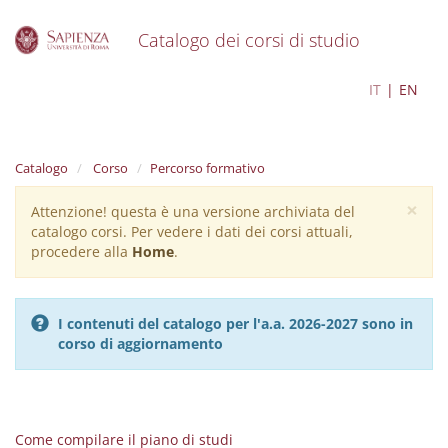
Catalogo dei corsi di studio
S
Lettere moderne
IT
EN
k
i
p
t
Catalogo
Corso
Percorso formativo
o
m
×
Attenzione! questa è una versione archiviata del
Warning
a
catalogo corsi. Per vedere i dati dei corsi attuali,
i
message
procedere alla
Home
.
n
c
o
n
I contenuti del catalogo per l'a.a. 2026-2027 sono in
t
corso di aggiornamento
e
n
t
Come compilare il piano di studi