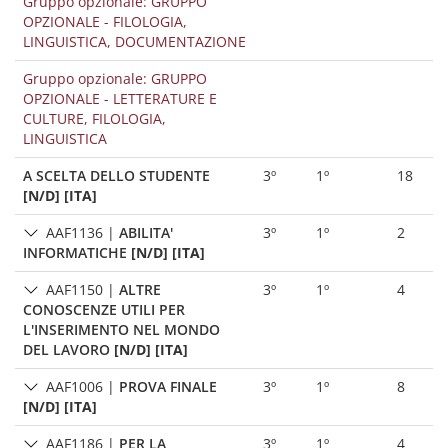
Gruppo opzionale: GRUPPO
OPZIONALE - FILOLOGIA,
LINGUISTICA, DOCUMENTAZIONE
Gruppo opzionale: GRUPPO
OPZIONALE - LETTERATURE E
CULTURE, FILOLOGIA,
LINGUISTICA
A SCELTA DELLO STUDENTE
3º
1º
18
[N/D] [ITA]
AAF1136
|
ABILITA'
3º
1º
2
INFORMATICHE
[N/D] [ITA]
AAF1150
|
ALTRE
3º
1º
4
CONOSCENZE UTILI PER
L'INSERIMENTO NEL MONDO
DEL LAVORO
[N/D] [ITA]
AAF1006
|
PROVA FINALE
3º
1º
8
[N/D] [ITA]
AAF1186
|
PER LA
3º
1º
4