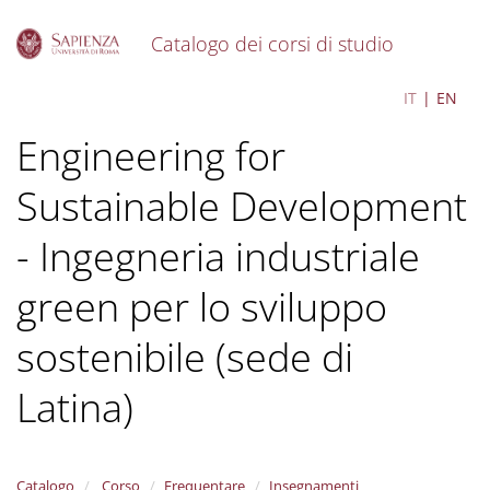
Catalogo dei corsi di studio
S
Green Industrial
IT
EN
k
i
Engineering for
p
t
o
Sustainable Development
m
a
- Ingegneria industriale
i
n
green per lo sviluppo
c
o
sostenibile (sede di
n
t
e
Latina)
n
t
Catalogo
Corso
Frequentare
Insegnamenti