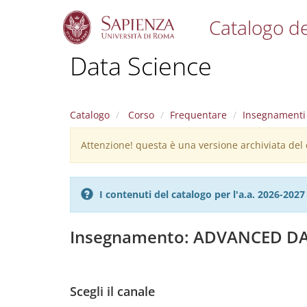
Catalogo de
S
Data Science
k
i
p
t
Catalogo
Corso
Frequentare
Insegnamenti
o
m
Attenzione! questa è una versione archiviata del c
Warning
a
i
message
n
c
I contenuti del catalogo per l'a.a. 2026-20
o
n
t
Insegnamento: ADVANCED 
e
n
t
Scegli il canale