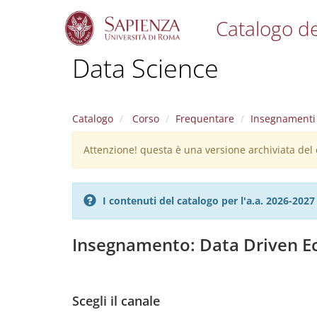
Catalogo de
S
Data Science
k
i
p
t
Catalogo
Corso
Frequentare
Insegnamenti
o
m
Attenzione! questa è una versione archiviata del c
Warning
a
i
message
n
c
I contenuti del catalogo per l'a.a. 2026-20
o
n
t
Insegnamento: Data Driven 
e
n
t
Scegli il canale