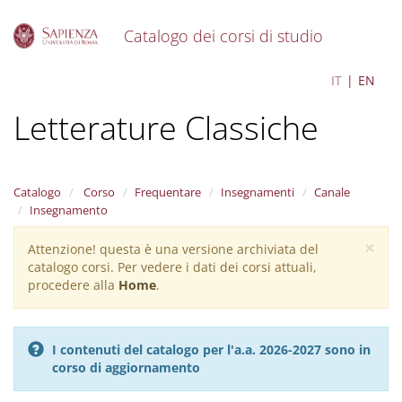
Catalogo dei corsi di studio
S
Classics - Civiltà e
IT
EN
k
i
Letterature Classiche
p
t
o
m
a
Catalogo
Corso
Frequentare
Insegnamenti
Canale
i
Insegnamento
n
×
c
Attenzione! questa è una versione archiviata del
Warning
o
catalogo corsi. Per vedere i dati dei corsi attuali,
message
n
procedere alla
Home
.
t
e
n
I contenuti del catalogo per l'a.a. 2026-2027 sono in
t
corso di aggiornamento