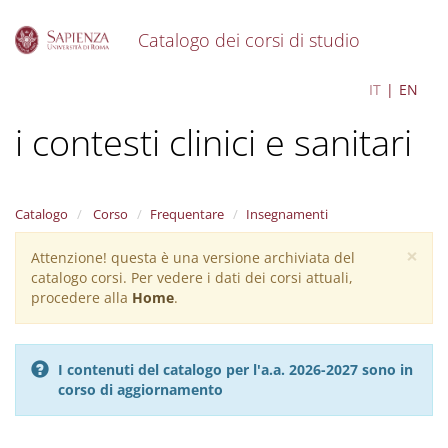
Catalogo dei corsi di studio
S
Psicologia della Salute per
IT
EN
k
i
i contesti clinici e sanitari
p
t
o
m
a
Catalogo
Corso
Frequentare
Insegnamenti
i
×
n
Attenzione! questa è una versione archiviata del
Warning
c
catalogo corsi. Per vedere i dati dei corsi attuali,
message
o
procedere alla
Home
.
n
t
e
I contenuti del catalogo per l'a.a. 2026-2027 sono in
n
corso di aggiornamento
t