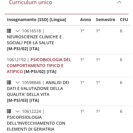
Curriculum unico
Insegnamento [SSD] [Lingua]
Anno
Semestre
CFU
10616518
|
1º
1º
6
NEUROSCIENZE CLINICHE E
SOCIALI PER LA SALUTE
[M-PSI/02] [ITA]
10612192
|
PSICOBIOLOGIA DEL
1º
1º
6
COMPORTAMENTO TIPICO E
ATIPICO
[M-PSI/02] [ITA]
10598846
|
ANALISI DEI
1º
1º
6
DATI E VALUTAZIONE DELLA
QUALITA' DELLA VITA
[M-PSI/03] [ITA]
10612224
|
1º
1º
6
PSICOFISIOLOGIA
DELL'INVECCHIAMENTO CON
ELEMENTI DI GERIATRIA