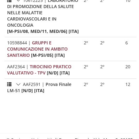
10612225
|
LABORATORIO
2º
2º
10
DI PROMOZIONE DELLA SALUTE
NELLE MALATTIE
CARDIOVASCOLARI E IN
ONCOLOGIA
[M-PSI/08, MED/11, MED/06] [ITA]
10598844
|
GRUPPI E
2º
2º
6
COMUNICAZIONE IN AMBITO
SANITARIO
[M-PSI/05] [ITA]
AAF2364
|
TIROCINIO PRATICO
2º
2º
20
VALUTATIVO - TPV
[N/D] [ITA]
AAF2591
|
Prova Finale
2º
2º
12
LM-51
[N/D] [ITA]