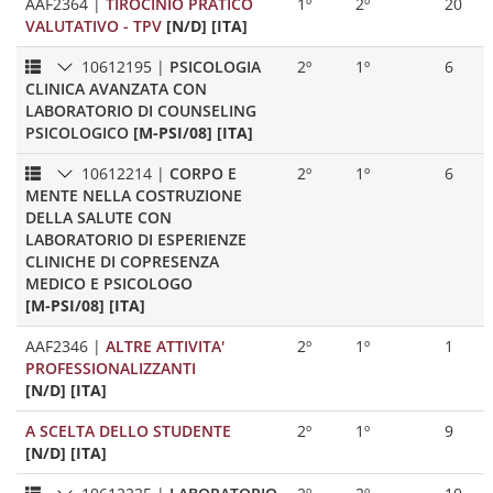
AAF2364
|
TIROCINIO PRATICO
1º
2º
20
VALUTATIVO - TPV
[N/D] [ITA]
10612195
|
PSICOLOGIA
2º
1º
6
CLINICA AVANZATA CON
LABORATORIO DI COUNSELING
PSICOLOGICO
[M-PSI/08] [ITA]
10612214
|
CORPO E
2º
1º
6
MENTE NELLA COSTRUZIONE
DELLA SALUTE CON
LABORATORIO DI ESPERIENZE
CLINICHE DI COPRESENZA
MEDICO E PSICOLOGO
[M-PSI/08] [ITA]
AAF2346
|
ALTRE ATTIVITA'
2º
1º
1
PROFESSIONALIZZANTI
[N/D] [ITA]
A SCELTA DELLO STUDENTE
2º
1º
9
[N/D] [ITA]