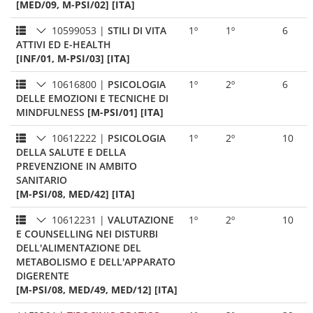
[MED/09, M-PSI/02] [ITA]
10599053
|
STILI DI VITA
1º
1º
6
ATTIVI ED E-HEALTH
[INF/01, M-PSI/03] [ITA]
10616800
|
PSICOLOGIA
1º
2º
6
DELLE EMOZIONI E TECNICHE DI
MINDFULNESS
[M-PSI/01] [ITA]
10612222
|
PSICOLOGIA
1º
2º
10
DELLA SALUTE E DELLA
PREVENZIONE IN AMBITO
SANITARIO
[M-PSI/08, MED/42] [ITA]
10612231
|
VALUTAZIONE
1º
2º
10
E COUNSELLING NEI DISTURBI
DELL'ALIMENTAZIONE DEL
METABOLISMO E DELL'APPARATO
DIGERENTE
[M-PSI/08, MED/49, MED/12] [ITA]