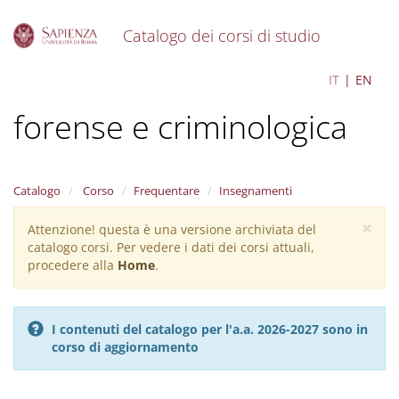
Catalogo dei corsi di studio
S
Psicologia giuridica,
IT
EN
k
i
forense e criminologica
p
t
o
m
a
Catalogo
Corso
Frequentare
Insegnamenti
i
×
n
Attenzione! questa è una versione archiviata del
Warning
c
catalogo corsi. Per vedere i dati dei corsi attuali,
message
o
procedere alla
Home
.
n
t
e
I contenuti del catalogo per l'a.a. 2026-2027 sono in
n
corso di aggiornamento
t