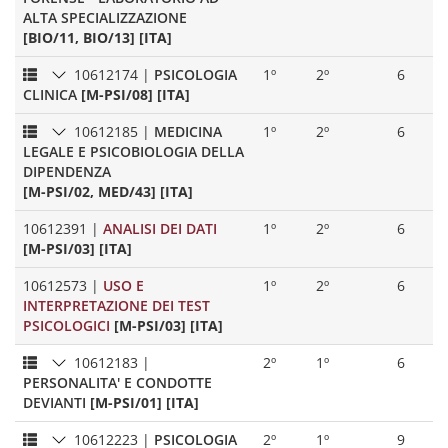
ALTA SPECIALIZZAZIONE
[BIO/11, BIO/13] [ITA]
10612174
|
PSICOLOGIA
1º
2º
6
CLINICA
[M-PSI/08] [ITA]
10612185
|
MEDICINA
1º
2º
6
LEGALE E PSICOBIOLOGIA DELLA
DIPENDENZA
[M-PSI/02, MED/43] [ITA]
10612391
|
ANALISI DEI DATI
1º
2º
6
[M-PSI/03] [ITA]
10612573
|
USO E
1º
2º
6
INTERPRETAZIONE DEI TEST
PSICOLOGICI
[M-PSI/03] [ITA]
10612183
|
2º
1º
6
PERSONALITA' E CONDOTTE
DEVIANTI
[M-PSI/01] [ITA]
10612223
|
PSICOLOGIA
2º
1º
9