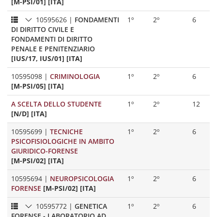
[M-PSI/01] [ITA]
10595626
|
FONDAMENTI
1º
2º
6
DI DIRITTO CIVILE E
FONDAMENTI DI DIRITTO
PENALE E PENITENZIARIO
[IUS/17, IUS/01] [ITA]
10595098
|
CRIMINOLOGIA
1º
2º
6
[M-PSI/05] [ITA]
A SCELTA DELLO STUDENTE
1º
2º
12
[N/D] [ITA]
10595699
|
TECNICHE
1º
2º
6
PSICOFISIOLOGICHE IN AMBITO
GIURIDICO-FORENSE
[M-PSI/02] [ITA]
10595694
|
NEUROPSICOLOGIA
1º
2º
6
FORENSE
[M-PSI/02] [ITA]
10595772
|
GENETICA
1º
2º
6
FORENSE - LABORATORIO AD