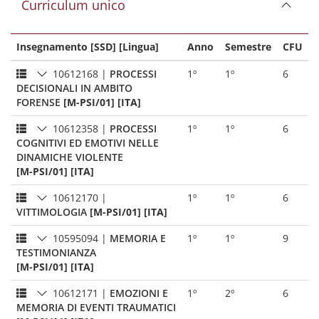
Curriculum unico
Insegnamento [SSD] [Lingua]
Anno
Semestre
CFU
10612168
|
PROCESSI
1º
1º
6
DECISIONALI IN AMBITO
FORENSE
[M-PSI/01] [ITA]
10612358
|
PROCESSI
1º
1º
6
COGNITIVI ED EMOTIVI NELLE
DINAMICHE VIOLENTE
[M-PSI/01] [ITA]
10612170
|
1º
1º
6
VITTIMOLOGIA
[M-PSI/01] [ITA]
10595094
|
MEMORIA E
1º
1º
9
TESTIMONIANZA
[M-PSI/01] [ITA]
10612171
|
EMOZIONI E
1º
2º
6
MEMORIA DI EVENTI TRAUMATICI