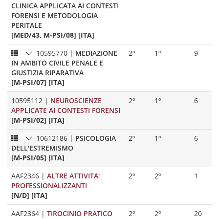
CLINICA APPLICATA AI CONTESTI
FORENSI E METODOLOGIA
PERITALE
[MED/43, M-PSI/08] [ITA]
10595770
|
MEDIAZIONE
2º
1º
9
IN AMBITO CIVILE PENALE E
GIUSTIZIA RIPARATIVA
[M-PSI/07] [ITA]
10595112
|
NEUROSCIENZE
2º
1º
6
APPLICATE AI CONTESTI FORENSI
[M-PSI/02] [ITA]
10612186
|
PSICOLOGIA
2º
1º
6
DELL'ESTREMISMO
[M-PSI/05] [ITA]
AAF2346
|
ALTRE ATTIVITA'
2º
2º
1
PROFESSIONALIZZANTI
[N/D] [ITA]
AAF2364
|
TIROCINIO PRATICO
2º
2º
20