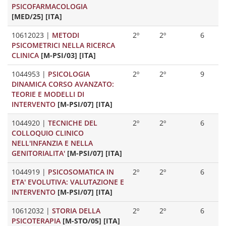
PSICOFARMACOLOGIA
[MED/25] [ITA]
10612023
|
METODI
2º
2º
6
PSICOMETRICI NELLA RICERCA
CLINICA
[M-PSI/03] [ITA]
1044953
|
PSICOLOGIA
2º
2º
9
DINAMICA CORSO AVANZATO:
TEORIE E MODELLI DI
INTERVENTO
[M-PSI/07] [ITA]
1044920
|
TECNICHE DEL
2º
2º
6
COLLOQUIO CLINICO
NELL'INFANZIA E NELLA
GENITORIALITA'
[M-PSI/07] [ITA]
1044919
|
PSICOSOMATICA IN
2º
2º
6
ETA' EVOLUTIVA: VALUTAZIONE E
INTERVENTO
[M-PSI/07] [ITA]
10612032
|
STORIA DELLA
2º
2º
6
PSICOTERAPIA
[M-STO/05] [ITA]