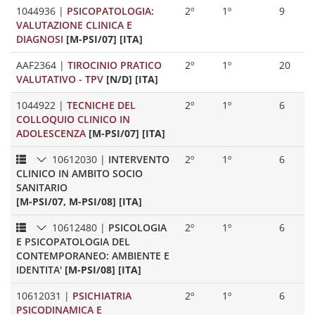
1044936
|
PSICOPATOLOGIA:
2º
1º
9
VALUTAZIONE CLINICA E
DIAGNOSI
[M-PSI/07] [ITA]
AAF2364
|
TIROCINIO PRATICO
2º
1º
20
VALUTATIVO - TPV
[N/D] [ITA]
1044922
|
TECNICHE DEL
2º
1º
6
COLLOQUIO CLINICO IN
ADOLESCENZA
[M-PSI/07] [ITA]
10612030
|
INTERVENTO
2º
1º
6
CLINICO IN AMBITO SOCIO
SANITARIO
[M-PSI/07, M-PSI/08] [ITA]
10612480
|
PSICOLOGIA
2º
1º
6
E PSICOPATOLOGIA DEL
CONTEMPORANEO: AMBIENTE E
IDENTITA'
[M-PSI/08] [ITA]
10612031
|
PSICHIATRIA
2º
1º
6
PSICODINAMICA E