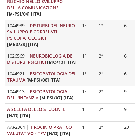
RISCHIO NELLO SVILUPPO
DELLA COMUNICAZIONE
[M-PSI/04] [ITA]
1044939
|
DISTURBI DEL NEURO
1º
1º
6
SVILUPPO E CORRELATI
PSICOPATOLOGICI
[MED/39] [ITA]
1026569
|
NEUROBIOLOGIA DEI
1º
2º
6
DISTURBI PSICHICI
[BIO/13] [ITA]
1044921
|
PSICOPATOLOGIA DEL
1º
2º
6
TRAUMA
[M-PSI/08] [ITA]
1044913
|
PSICOPATOLOGIA
1º
2º
9
DELL'INFANZIA
[M-PSI/07] [ITA]
A SCELTA DELLO STUDENTE
1º
2º
9
[N/D] [ITA]
AAF2364
|
TIROCINIO PRATICO
1º
2º
20
VALUTATIVO - TPV
[N/D] [ITA]