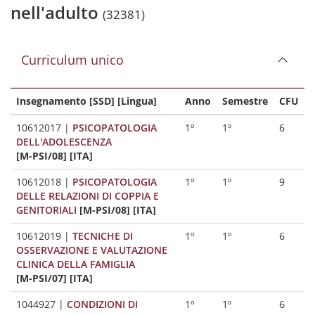
nell'adulto
(32381)
Curriculum unico
Insegnamento [SSD] [Lingua]
Anno
Semestre
CFU
10612017
|
PSICOPATOLOGIA
1º
1º
6
DELL'ADOLESCENZA
[M-PSI/08] [ITA]
10612018
|
PSICOPATOLOGIA
1º
1º
9
DELLE RELAZIONI DI COPPIA E
GENITORIALI
[M-PSI/08] [ITA]
10612019
|
TECNICHE DI
1º
1º
6
OSSERVAZIONE E VALUTAZIONE
CLINICA DELLA FAMIGLIA
[M-PSI/07] [ITA]
1044927
|
CONDIZIONI DI
1º
1º
6