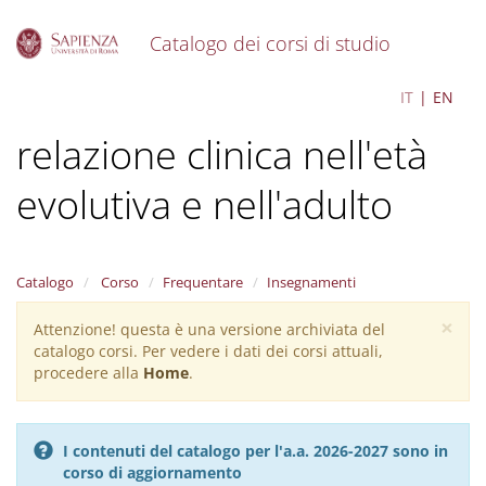
Catalogo dei corsi di studio
S
Psicopatologia dinamica e
IT
EN
k
i
relazione clinica nell'età
p
t
o
evolutiva e nell'adulto
m
a
i
n
Catalogo
Corso
Frequentare
Insegnamenti
c
o
×
Attenzione! questa è una versione archiviata del
Warning
n
catalogo corsi. Per vedere i dati dei corsi attuali,
message
t
procedere alla
Home
.
e
n
t
I contenuti del catalogo per l'a.a. 2026-2027 sono in
corso di aggiornamento