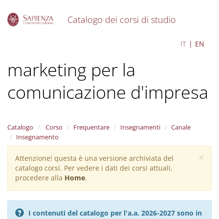
Catalogo dei corsi di studio
S
Organizzazione e
IT
EN
k
i
marketing per la
p
t
o
comunicazione d'impresa
m
a
i
n
Catalogo
Corso
Frequentare
Insegnamenti
Canale
c
Insegnamento
o
n
×
Attenzione! questa è una versione archiviata del
Warning
t
catalogo corsi. Per vedere i dati dei corsi attuali,
message
e
procedere alla
Home
.
n
t
I contenuti del catalogo per l'a.a. 2026-2027 sono in