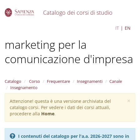
Catalogo dei corsi di studio
S
Organizzazione e
IT
EN
k
i
marketing per la
p
t
o
comunicazione d'impresa
m
a
i
n
Catalogo
Corso
Frequentare
Insegnamenti
Canale
c
Insegnamento
o
n
×
Attenzione! questa è una versione archiviata del
Warning
t
catalogo corsi. Per vedere i dati dei corsi attuali,
message
e
procedere alla
Home
.
n
t
I contenuti del catalogo per l'a.a. 2026-2027 sono in