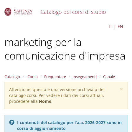
Catalogo dei corsi di studio
S
Organizzazione e
IT
EN
k
i
marketing per la
p
t
o
comunicazione d'impresa
m
a
i
n
Catalogo
Corso
Frequentare
Insegnamenti
Canale
c
o
×
Attenzione! questa è una versione archiviata del
Warning
n
catalogo corsi. Per vedere i dati dei corsi attuali,
message
t
procedere alla
Home
.
e
n
t
I contenuti del catalogo per l'a.a. 2026-2027 sono in
corso di aggiornamento