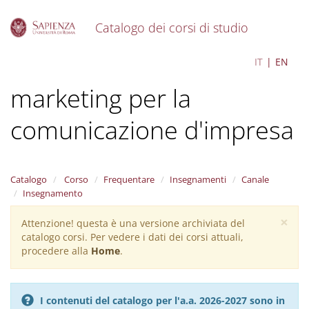
Catalogo dei corsi di studio
S
Organizzazione e
IT
EN
k
i
marketing per la
p
t
o
comunicazione d'impresa
m
a
i
n
Catalogo
Corso
Frequentare
Insegnamenti
Canale
c
Insegnamento
o
n
×
Attenzione! questa è una versione archiviata del
Warning
t
catalogo corsi. Per vedere i dati dei corsi attuali,
message
e
procedere alla
Home
.
n
t
I contenuti del catalogo per l'a.a. 2026-2027 sono in