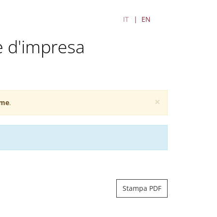
IT
EN
e d'impresa
×
me
.
Stampa PDF