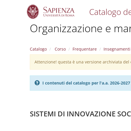
Catalogo de
S
Organizzazione e mar
k
i
p
t
Catalogo
Corso
Frequentare
Insegnamenti
o
m
Attenzione! questa è una versione archiviata del c
Warning
a
i
message
n
c
I contenuti del catalogo per l'a.a. 2026-20
o
n
t
e
n
SISTEMI DI INNOVAZIONE SOCI
t