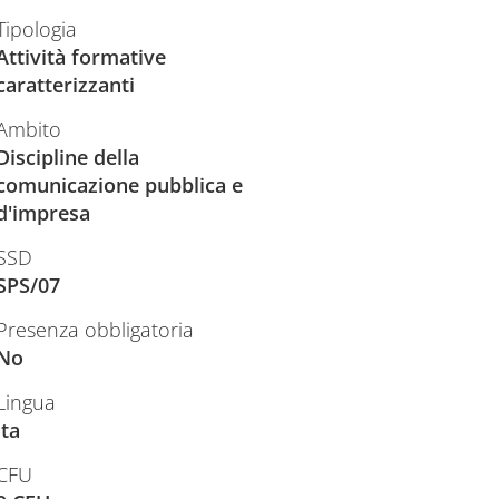
Tipologia
Attività formative
caratterizzanti
Ambito
Discipline della
comunicazione pubblica e
d'impresa
SSD
SPS/07
Presenza obbligatoria
No
Lingua
ita
CFU