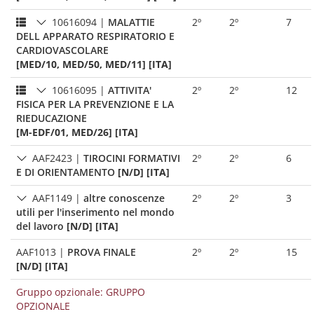
10616094
|
MALATTIE
2º
2º
7
DELL APPARATO RESPIRATORIO E
CARDIOVASCOLARE
[MED/10, MED/50, MED/11] [ITA]
10616095
|
ATTIVITA'
2º
2º
12
FISICA PER LA PREVENZIONE E LA
RIEDUCAZIONE
[M-EDF/01, MED/26] [ITA]
AAF2423
|
TIROCINI FORMATIVI
2º
2º
6
E DI ORIENTAMENTO
[N/D] [ITA]
AAF1149
|
altre conoscenze
2º
2º
3
utili per l'inserimento nel mondo
del lavoro
[N/D] [ITA]
AAF1013
|
PROVA FINALE
2º
2º
15
[N/D] [ITA]
Gruppo opzionale: GRUPPO
OPZIONALE