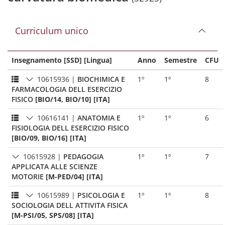
Curriculum unico
Insegnamento [SSD] [Lingua]
Anno
Semestre
CFU
10615936
|
BIOCHIMICA E
1º
1º
8
FARMACOLOGIA DELL ESERCIZIO
FISICO
[BIO/14, BIO/10] [ITA]
10616141
|
ANATOMIA E
1º
1º
6
FISIOLOGIA DELL ESERCIZIO FISICO
[BIO/09, BIO/16] [ITA]
10615928
|
PEDAGOGIA
1º
1º
7
APPLICATA ALLE SCIENZE
MOTORIE
[M-PED/04] [ITA]
10615989
|
PSICOLOGIA E
1º
1º
8
SOCIOLOGIA DELL ATTIVITA FISICA
[M-PSI/05, SPS/08] [ITA]