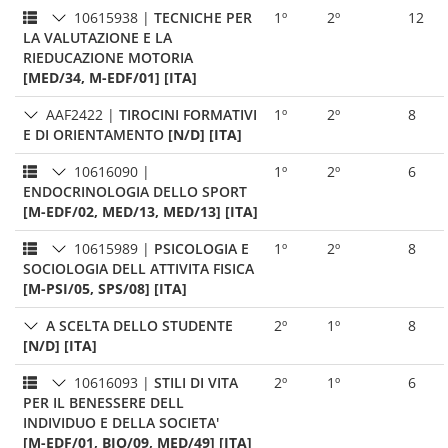
10615938
|
TECNICHE PER
1º
2º
12
LA VALUTAZIONE E LA
RIEDUCAZIONE MOTORIA
[MED/34, M-EDF/01] [ITA]
AAF2422
|
TIROCINI FORMATIVI
1º
2º
8
E DI ORIENTAMENTO
[N/D] [ITA]
10616090
|
1º
2º
6
ENDOCRINOLOGIA DELLO SPORT
[M-EDF/02, MED/13, MED/13] [ITA]
10615989
|
PSICOLOGIA E
1º
2º
8
SOCIOLOGIA DELL ATTIVITA FISICA
[M-PSI/05, SPS/08] [ITA]
A SCELTA DELLO STUDENTE
2º
1º
8
[N/D] [ITA]
10616093
|
STILI DI VITA
2º
1º
6
PER IL BENESSERE DELL
INDIVIDUO E DELLA SOCIETA'
[M-EDF/01, BIO/09, MED/49] [ITA]