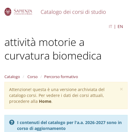
Catalogo dei corsi di studio
S
Scienze e tecniche delle
IT
EN
k
i
attività motorie a
p
t
o
curvatura biomedica
m
a
i
n
Catalogo
Corso
Percorso formativo
c
o
×
Attenzione! questa è una versione archiviata del
Warning
n
catalogo corsi. Per vedere i dati dei corsi attuali,
message
t
procedere alla
Home
.
e
n
t
I contenuti del catalogo per l'a.a. 2026-2027 sono in
corso di aggiornamento