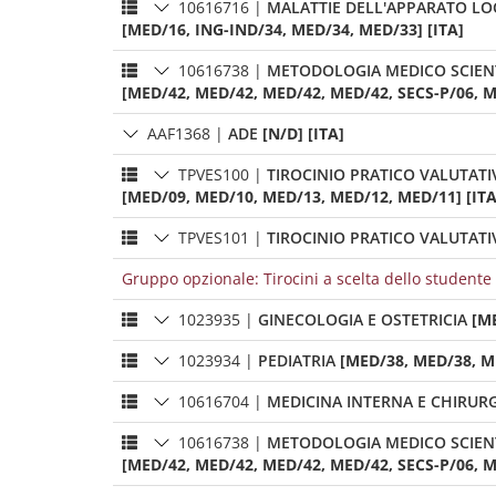
10616716
|
MALATTIE DELL'APPARATO LO
[MED/16, ING-IND/34, MED/34, MED/33] [ITA]
10616738
|
METODOLOGIA MEDICO SCIENTI
[MED/42, MED/42, MED/42, MED/42, SECS-P/06, ME
AAF1368
|
ADE
[N/D] [ITA]
TPVES100
|
TIROCINIO PRATICO VALUTATI
[MED/09, MED/10, MED/13, MED/12, MED/11] [ITA
TPVES101
|
TIROCINIO PRATICO VALUTATI
Gruppo opzionale: Tirocini a scelta dello studente
1023935
|
GINECOLOGIA E OSTETRICIA
[M
1023934
|
PEDIATRIA
[MED/38, MED/38, ME
10616704
|
MEDICINA INTERNA E CHIRURG
10616738
|
METODOLOGIA MEDICO SCIENTI
[MED/42, MED/42, MED/42, MED/42, SECS-P/06, ME