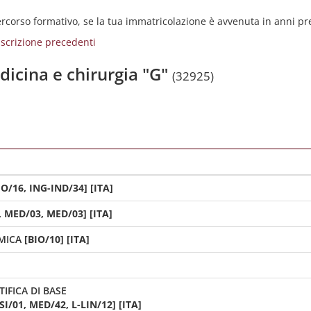
percorso formativo, se la tua immatricolazione è avvenuta in anni p
i iscrizione precedenti
dicina e chirurgia "G"
(32925)
IO/16, ING-IND/34] [ITA]
, MED/03, MED/03] [ITA]
MICA
[BIO/10] [ITA]
IFICA DI BASE
/01, MED/42, L-LIN/12] [ITA]