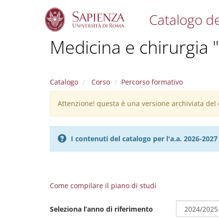
Catalogo de
S
Medicina e chirurgia 
k
i
p
t
Catalogo
Corso
Percorso formativo
o
m
Attenzione! questa è una versione archiviata del c
Warning
a
i
message
n
c
I contenuti del catalogo per l'a.a. 2026-20
o
n
t
e
n
Come compilare il piano di studi
t
Seleziona l’anno di riferimento