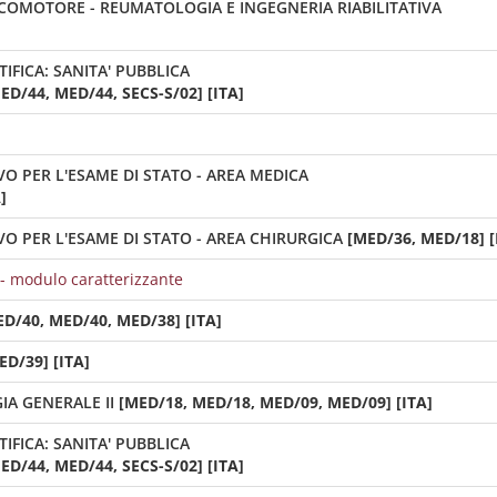
COMOTORE - REUMATOLOGIA E INGEGNERIA RIABILITATIVA
FICA: SANITA' PUBBLICA
D/44, MED/44, SECS-S/02] [ITA]
VO PER L'ESAME DI STATO - AREA MEDICA
]
VO PER L'ESAME DI STATO - AREA CHIRURGICA
[MED/36, MED/18] [
 - modulo caratterizzante
ED/40, MED/40, MED/38] [ITA]
D/39] [ITA]
IA GENERALE II
[MED/18, MED/18, MED/09, MED/09] [ITA]
FICA: SANITA' PUBBLICA
D/44, MED/44, SECS-S/02] [ITA]