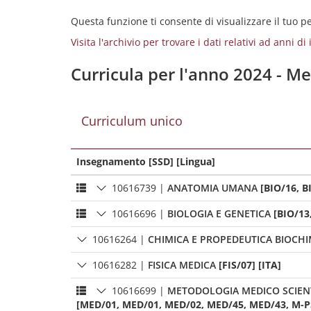
Questa funzione ti consente di visualizzare il tuo 
Visita l'archivio per trovare i dati relativi ad anni d
Curricula per l'anno 2024 - Me
Curriculum unico
Insegnamento [SSD] [Lingua]
10616739
|
ANATOMIA UMANA
[BIO/16, B
10616696
|
BIOLOGIA E GENETICA
[BIO/13
10616264
|
CHIMICA E PROPEDEUTICA BIOCHI
10616282
|
FISICA MEDICA
[FIS/07] [ITA]
10616699
|
METODOLOGIA MEDICO SCIENT
[MED/01, MED/01, MED/02, MED/45, MED/43, M-PSI