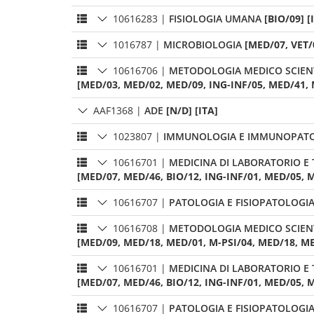
10616283
|
FISIOLOGIA UMANA
[BIO/09] [
1016787
|
MICROBIOLOGIA
[MED/07, VET/0
10616706
|
METODOLOGIA MEDICO SCIENT
[MED/03, MED/02, MED/09, ING-INF/05, MED/41, 
AAF1368
|
ADE
[N/D] [ITA]
1023807
|
IMMUNOLOGIA E IMMUNOPAT
10616701
|
MEDICINA DI LABORATORIO E
[MED/07, MED/46, BIO/12, ING-INF/01, MED/05, M
10616707
|
PATOLOGIA E FISIOPATOLOGI
10616708
|
METODOLOGIA MEDICO SCIENT
[MED/09, MED/18, MED/01, M-PSI/04, MED/18, MED
10616701
|
MEDICINA DI LABORATORIO E
[MED/07, MED/46, BIO/12, ING-INF/01, MED/05, M
10616707
|
PATOLOGIA E FISIOPATOLOGI