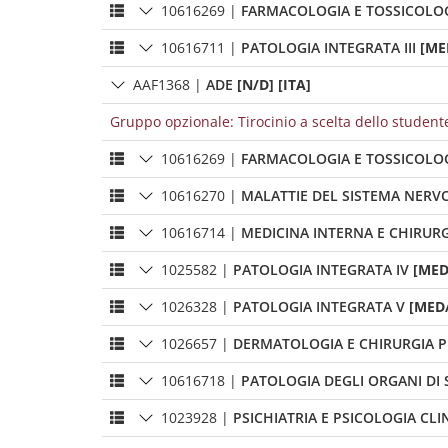
10616269
|
FARMACOLOGIA E TOSSICOLO
10616711
|
PATOLOGIA INTEGRATA III
[ME
AAF1368
|
ADE
[N/D] [ITA]
Gruppo opzionale: Tirocinio a scelta dello student
10616269
|
FARMACOLOGIA E TOSSICOLO
10616270
|
MALATTIE DEL SISTEMA NERV
10616714
|
MEDICINA INTERNA E CHIRURG
1025582
|
PATOLOGIA INTEGRATA IV
[MED
1026328
|
PATOLOGIA INTEGRATA V
[MED/
1026657
|
DERMATOLOGIA E CHIRURGIA P
10616718
|
PATOLOGIA DEGLI ORGANI DI
1023928
|
PSICHIATRIA E PSICOLOGIA CLI