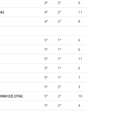
4º
2º
6
TA]
4º
2º
11
4º
2º
8
5º
1º
6
5º
1º
6
5º
1º
11
5º
1º
6
5º
1º
7
5º
2º
3
IND/22] [ITA]
5º
2º
10
5º
2º
4