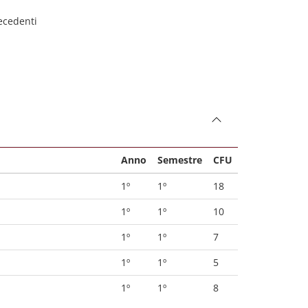
recedenti
Anno
Semestre
CFU
1º
1º
18
1º
1º
10
1º
1º
7
1º
1º
5
1º
1º
8