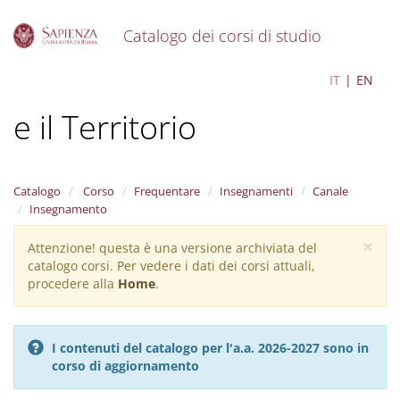
Catalogo dei corsi di studio
S
Ingegneria per l'Ambiente
IT
EN
k
i
e il Territorio
p
t
o
m
a
Catalogo
Corso
Frequentare
Insegnamenti
Canale
i
Insegnamento
n
×
c
Attenzione! questa è una versione archiviata del
Warning
o
catalogo corsi. Per vedere i dati dei corsi attuali,
message
n
procedere alla
Home
.
t
e
n
I contenuti del catalogo per l'a.a. 2026-2027 sono in
t
corso di aggiornamento