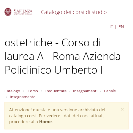
Catalogo dei corsi di studio
S
Scienze infermieristiche e
IT
EN
k
i
ostetriche - Corso di
p
t
o
laurea A - Roma Azienda
m
a
Policlinico Umberto I
i
n
c
o
Catalogo
Corso
Frequentare
Insegnamenti
Canale
n
Insegnamento
t
e
×
Attenzione! questa è una versione archiviata del
Warning
n
catalogo corsi. Per vedere i dati dei corsi attuali,
t
message
procedere alla
Home
.