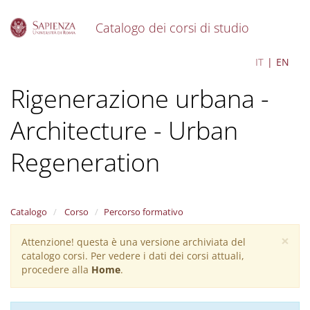
Catalogo dei corsi di studio
S
Architettura -
IT
EN
k
i
Rigenerazione urbana -
p
t
o
Architecture - Urban
m
a
Regeneration
i
n
c
o
Catalogo
Corso
Percorso formativo
n
t
×
Attenzione! questa è una versione archiviata del
Warning
e
catalogo corsi. Per vedere i dati dei corsi attuali,
n
message
procedere alla
Home
.
t