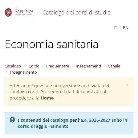
Catalogo dei corsi di studio
S
Health Economics -
IT
EN
k
i
Economia sanitaria
p
t
o
m
a
Catalogo
Corso
Frequentare
Insegnamenti
Canale
i
Insegnamento
n
×
c
Attenzione! questa è una versione archiviata del
Warning
o
catalogo corsi. Per vedere i dati dei corsi attuali,
message
n
procedere alla
Home
.
t
e
n
I contenuti del catalogo per l'a.a. 2026-2027 sono in
t
corso di aggiornamento