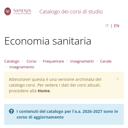
Catalogo dei corsi di studio
S
Health Economics -
IT
EN
k
i
Economia sanitaria
p
t
o
m
a
Catalogo
Corso
Frequentare
Insegnamenti
Canale
i
Insegnamento
n
×
c
Attenzione! questa è una versione archiviata del
Warning
o
catalogo corsi. Per vedere i dati dei corsi attuali,
message
n
procedere alla
Home
.
t
e
n
I contenuti del catalogo per l'a.a. 2026-2027 sono in
t
corso di aggiornamento