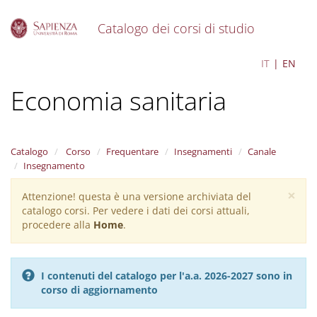
Catalogo dei corsi di studio
S
Health Economics -
IT
EN
k
i
Economia sanitaria
p
t
o
m
a
Catalogo
Corso
Frequentare
Insegnamenti
Canale
i
Insegnamento
n
×
c
Attenzione! questa è una versione archiviata del
Warning
o
catalogo corsi. Per vedere i dati dei corsi attuali,
message
n
procedere alla
Home
.
t
e
n
I contenuti del catalogo per l'a.a. 2026-2027 sono in
t
corso di aggiornamento