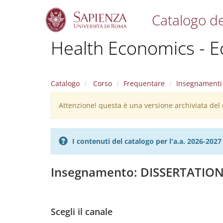
Catalogo de
S
Health Economics - E
k
i
p
t
Catalogo
Corso
Frequentare
Insegnamenti
o
m
Attenzione! questa è una versione archiviata del c
Warning
a
i
message
n
c
I contenuti del catalogo per l'a.a. 2026-20
o
n
t
Insegnamento: DISSERTATIO
e
n
t
Scegli il canale