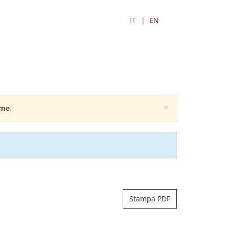
IT
EN
×
me
.
Stampa PDF