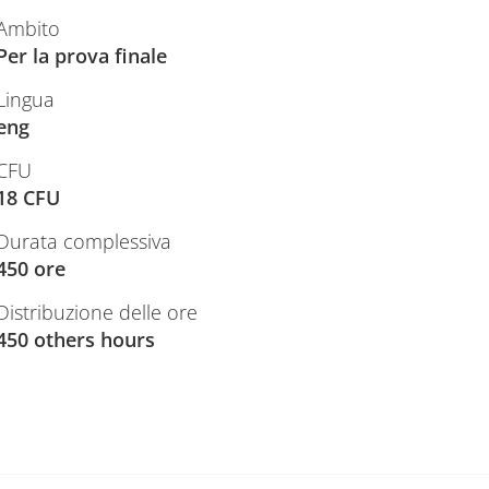
Ambito
Per la prova finale
Lingua
eng
CFU
18 CFU
Durata complessiva
450 ore
Distribuzione delle ore
450 others hours