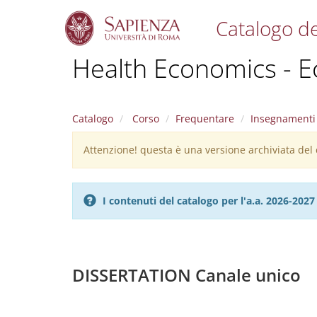
Catalogo de
S
Health Economics - E
k
i
p
t
Catalogo
Corso
Frequentare
Insegnamenti
o
m
Attenzione! questa è una versione archiviata del c
Warning
a
i
message
n
c
I contenuti del catalogo per l'a.a. 2026-20
o
n
t
e
n
DISSERTATION Canale unico
t