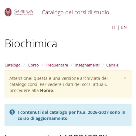
Catalogo dei corsi di studio
S
Biochemistry –
IT
EN
k
i
Biochimica
p
t
o
m
a
Catalogo
Corso
Frequentare
Insegnamenti
Canale
i
×
n
Attenzione! questa è una versione archiviata del
Warning
c
catalogo corsi. Per vedere i dati dei corsi attuali,
message
o
procedere alla
Home
.
n
t
e
I contenuti del catalogo per l'a.a. 2026-2027 sono in
n
corso di aggiornamento
t