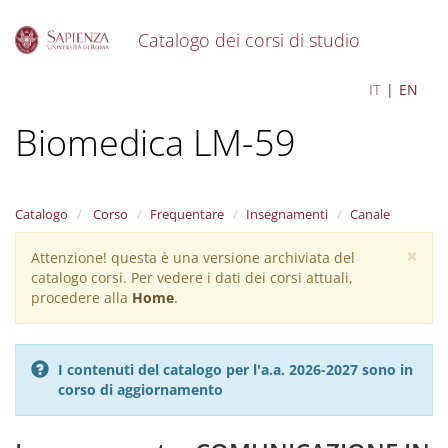
Catalogo dei corsi di studio
S
Comunicazione Scientifica
IT
EN
k
i
Biomedica LM-59
p
t
o
m
a
Catalogo
Corso
Frequentare
Insegnamenti
Canale
i
×
n
Attenzione! questa è una versione archiviata del
Warning
c
catalogo corsi. Per vedere i dati dei corsi attuali,
message
o
procedere alla
Home
.
n
t
e
I contenuti del catalogo per l'a.a. 2026-2027 sono in
n
corso di aggiornamento
t