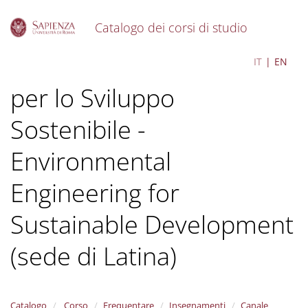
Catalogo dei corsi di studio
S
Ingegneria dell'Ambiente
IT
EN
k
i
per lo Sviluppo
p
t
o
Sostenibile -
m
a
Environmental
i
n
Engineering for
c
o
Sustainable Development
n
t
e
(sede di Latina)
n
t
Catalogo
Corso
Frequentare
Insegnamenti
Canale