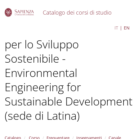
Catalogo dei corsi di studio
S
Ingegneria dell'Ambiente
IT
EN
k
i
per lo Sviluppo
p
t
o
Sostenibile -
m
a
Environmental
i
n
Engineering for
c
o
Sustainable Development
n
t
e
(sede di Latina)
n
t
Catalogo
Corso
Frequentare
Insegnamenti
Canale