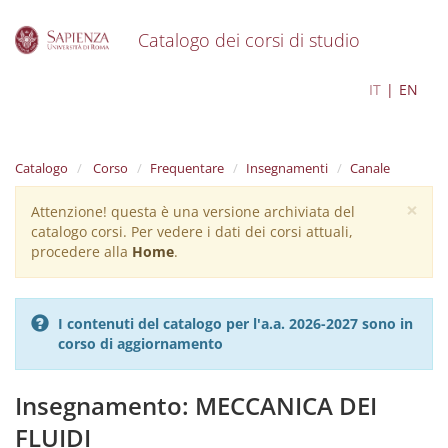
Catalogo dei corsi di studio
S
Ingegneria Clinica
IT
EN
k
i
p
t
Catalogo
Corso
Frequentare
Insegnamenti
Canale
o
m
×
Attenzione! questa è una versione archiviata del
Warning
a
catalogo corsi. Per vedere i dati dei corsi attuali,
i
message
procedere alla
Home
.
n
c
o
n
I contenuti del catalogo per l'a.a. 2026-2027 sono in
t
corso di aggiornamento
e
n
t
Insegnamento: MECCANICA DEI
FLUIDI