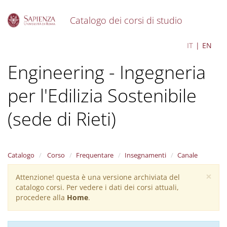
Catalogo dei corsi di studio
S
Sustainable Building
IT
EN
k
i
Engineering - Ingegneria
p
t
o
per l'Edilizia Sostenibile
m
a
(sede di Rieti)
i
n
c
o
Catalogo
Corso
Frequentare
Insegnamenti
Canale
n
t
×
Attenzione! questa è una versione archiviata del
Warning
e
catalogo corsi. Per vedere i dati dei corsi attuali,
n
message
procedere alla
Home
.
t