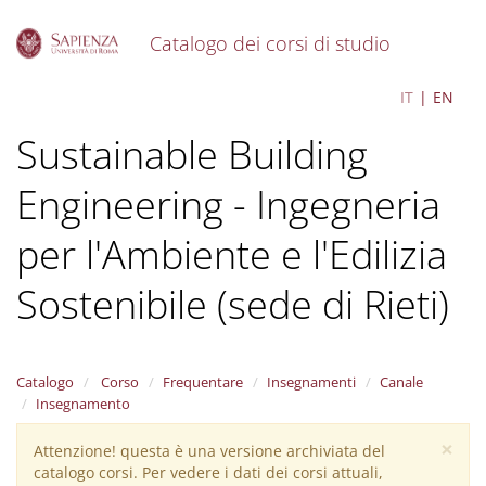
Catalogo dei corsi di studio
S
Environmental and
IT
EN
k
i
Sustainable Building
p
t
o
Engineering - Ingegneria
m
a
per l'Ambiente e l'Edilizia
i
n
Sostenibile (sede di Rieti)
c
o
n
t
Catalogo
Corso
Frequentare
Insegnamenti
Canale
e
Insegnamento
n
t
×
Attenzione! questa è una versione archiviata del
Warning
catalogo corsi. Per vedere i dati dei corsi attuali,
message