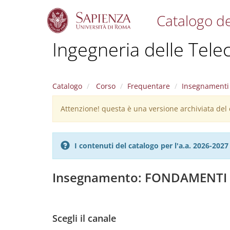
Catalogo de
S
Ingegneria delle Tel
k
i
p
t
Catalogo
Corso
Frequentare
Insegnamenti
o
m
Attenzione! questa è una versione archiviata del c
Warning
a
i
message
n
c
I contenuti del catalogo per l'a.a. 2026-20
o
n
t
Insegnamento: FONDAMENTI
e
n
t
Scegli il canale