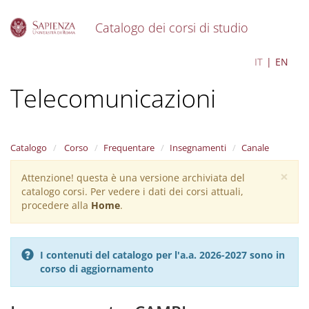
Catalogo dei corsi di studio
S
Ingegneria delle
IT
EN
k
i
Telecomunicazioni
p
t
o
m
a
Catalogo
Corso
Frequentare
Insegnamenti
Canale
i
×
n
Attenzione! questa è una versione archiviata del
Warning
c
catalogo corsi. Per vedere i dati dei corsi attuali,
message
o
procedere alla
Home
.
n
t
e
I contenuti del catalogo per l'a.a. 2026-2027 sono in
n
corso di aggiornamento
t