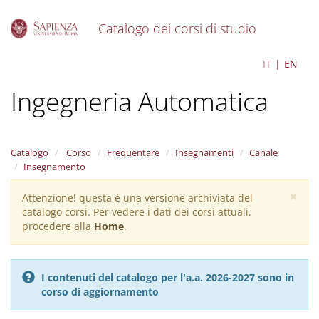
Catalogo dei corsi di studio
S
Control Engineering -
IT
EN
k
i
Ingegneria Automatica
p
t
o
m
a
Catalogo
Corso
Frequentare
Insegnamenti
Canale
i
Insegnamento
n
×
c
Attenzione! questa è una versione archiviata del
Warning
o
catalogo corsi. Per vedere i dati dei corsi attuali,
message
n
procedere alla
Home
.
t
e
n
I contenuti del catalogo per l'a.a. 2026-2027 sono in
t
corso di aggiornamento