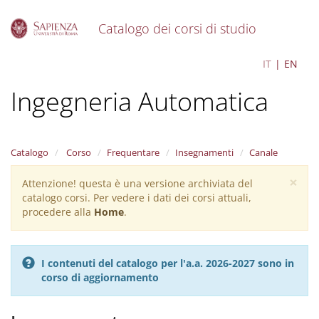
Catalogo dei corsi di studio
S
Control Engineering -
IT
EN
k
i
Ingegneria Automatica
p
t
o
m
a
Catalogo
Corso
Frequentare
Insegnamenti
Canale
i
×
n
Attenzione! questa è una versione archiviata del
Warning
c
catalogo corsi. Per vedere i dati dei corsi attuali,
message
o
procedere alla
Home
.
n
t
e
I contenuti del catalogo per l'a.a. 2026-2027 sono in
n
corso di aggiornamento
t