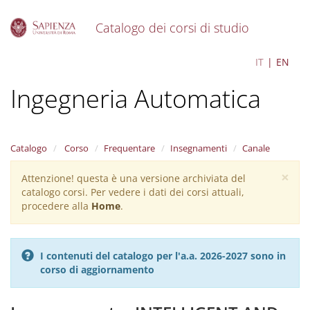
Catalogo dei corsi di studio
S
Control Engineering -
IT
EN
k
i
Ingegneria Automatica
p
t
o
m
a
Catalogo
Corso
Frequentare
Insegnamenti
Canale
i
×
n
Attenzione! questa è una versione archiviata del
Warning
c
catalogo corsi. Per vedere i dati dei corsi attuali,
message
o
procedere alla
Home
.
n
t
e
I contenuti del catalogo per l'a.a. 2026-2027 sono in
n
corso di aggiornamento
t