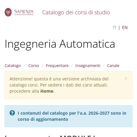
Catalogo dei corsi di studio
S
Control Engineering -
IT
EN
k
i
Ingegneria Automatica
p
t
o
m
a
Catalogo
Corso
Frequentare
Insegnamenti
Canale
i
×
n
Attenzione! questa è una versione archiviata del
Warning
c
catalogo corsi. Per vedere i dati dei corsi attuali,
message
o
procedere alla
Home
.
n
t
e
I contenuti del catalogo per l'a.a. 2026-2027 sono in
n
corso di aggiornamento
t