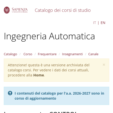
Catalogo dei corsi di studio
S
Control Engineering -
IT
EN
k
i
Ingegneria Automatica
p
t
o
m
a
Catalogo
Corso
Frequentare
Insegnamenti
Canale
i
×
n
Attenzione! questa è una versione archiviata del
Warning
c
catalogo corsi. Per vedere i dati dei corsi attuali,
message
o
procedere alla
Home
.
n
t
e
I contenuti del catalogo per l'a.a. 2026-2027 sono in
n
corso di aggiornamento
t