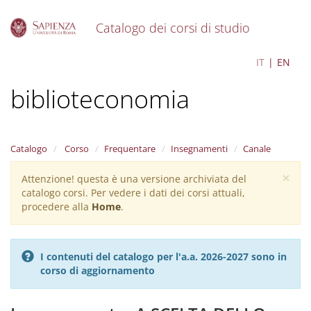
Catalogo dei corsi di studio
S
Archivistica e
IT
EN
k
i
biblioteconomia
p
t
o
m
a
Catalogo
Corso
Frequentare
Insegnamenti
Canale
i
×
n
Attenzione! questa è una versione archiviata del
Warning
c
catalogo corsi. Per vedere i dati dei corsi attuali,
message
o
procedere alla
Home
.
n
t
e
I contenuti del catalogo per l'a.a. 2026-2027 sono in
n
corso di aggiornamento
t