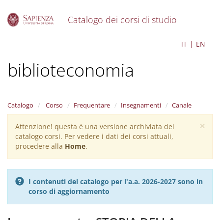
Catalogo dei corsi di studio
S
Archivistica e
IT
EN
k
i
biblioteconomia
p
t
o
m
a
Catalogo
Corso
Frequentare
Insegnamenti
Canale
i
×
n
Attenzione! questa è una versione archiviata del
Warning
c
catalogo corsi. Per vedere i dati dei corsi attuali,
message
o
procedere alla
Home
.
n
t
e
I contenuti del catalogo per l'a.a. 2026-2027 sono in
n
corso di aggiornamento
t