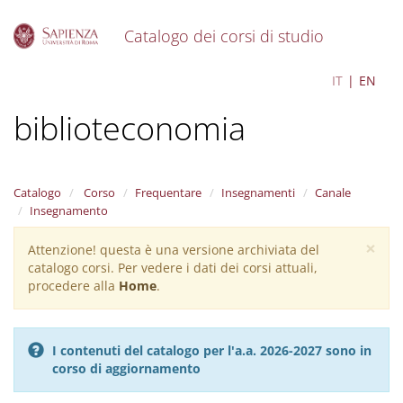
Catalogo dei corsi di studio
S
Archivistica e
IT
EN
k
i
biblioteconomia
p
t
o
m
a
Catalogo
Corso
Frequentare
Insegnamenti
Canale
i
Insegnamento
n
×
c
Attenzione! questa è una versione archiviata del
Warning
o
catalogo corsi. Per vedere i dati dei corsi attuali,
message
n
procedere alla
Home
.
t
e
n
I contenuti del catalogo per l'a.a. 2026-2027 sono in
t
corso di aggiornamento