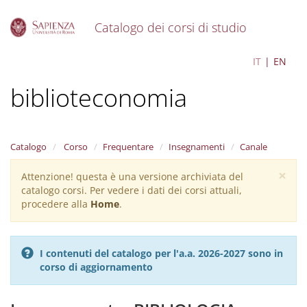
Catalogo dei corsi di studio
S
Archivistica e
IT
EN
k
i
biblioteconomia
p
t
o
m
a
Catalogo
Corso
Frequentare
Insegnamenti
Canale
i
×
n
Attenzione! questa è una versione archiviata del
Warning
c
catalogo corsi. Per vedere i dati dei corsi attuali,
message
o
procedere alla
Home
.
n
t
e
I contenuti del catalogo per l'a.a. 2026-2027 sono in
n
corso di aggiornamento
t