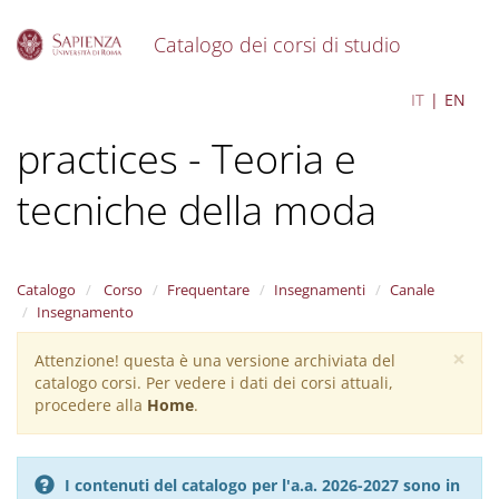
Catalogo dei corsi di studio
S
Fashion theory and
IT
EN
k
i
practices - Teoria e
p
t
o
tecniche della moda
m
a
i
n
Catalogo
Corso
Frequentare
Insegnamenti
Canale
c
Insegnamento
o
n
×
Attenzione! questa è una versione archiviata del
Warning
t
catalogo corsi. Per vedere i dati dei corsi attuali,
message
e
procedere alla
Home
.
n
t
I contenuti del catalogo per l'a.a. 2026-2027 sono in