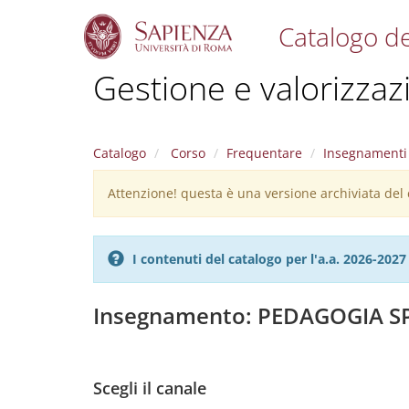
Catalogo de
S
Gestione e valorizzazi
k
i
p
t
Catalogo
Corso
Frequentare
Insegnamenti
o
m
Attenzione! questa è una versione archiviata del c
Warning
a
i
message
n
c
I contenuti del catalogo per l'a.a. 2026-20
o
n
t
Insegnamento: PEDAGOGIA S
e
n
t
Scegli il canale