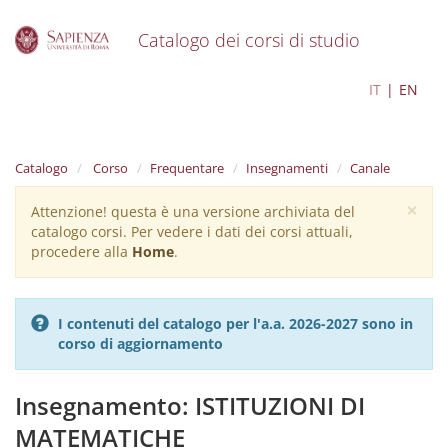
Catalogo dei corsi di studio
S
Scienze geologiche
IT
EN
k
i
p
t
Catalogo
Corso
Frequentare
Insegnamenti
Canale
o
m
×
Attenzione! questa è una versione archiviata del
Warning
a
catalogo corsi. Per vedere i dati dei corsi attuali,
i
message
procedere alla
Home
.
n
c
o
n
I contenuti del catalogo per l'a.a. 2026-2027 sono in
t
corso di aggiornamento
e
n
t
Insegnamento: ISTITUZIONI DI
MATEMATICHE