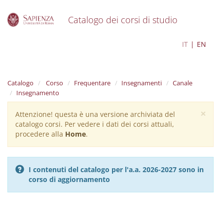
Catalogo dei corsi di studio
S
Scienze geologiche
IT
EN
k
i
p
t
Catalogo
Corso
Frequentare
Insegnamenti
Canale
o
Insegnamento
m
a
×
Attenzione! questa è una versione archiviata del
Warning
i
catalogo corsi. Per vedere i dati dei corsi attuali,
n
message
procedere alla
Home
.
c
o
n
t
I contenuti del catalogo per l'a.a. 2026-2027 sono in
e
corso di aggiornamento
n
t