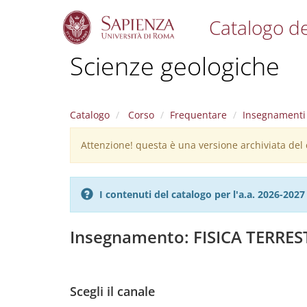
Catalogo de
S
Scienze geologiche
k
i
p
t
Catalogo
Corso
Frequentare
Insegnamenti
o
m
Attenzione! questa è una versione archiviata del c
Warning
a
i
message
n
c
I contenuti del catalogo per l'a.a. 2026-20
o
n
t
Insegnamento: FISICA TERRES
e
n
t
Scegli il canale