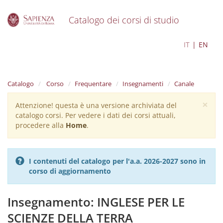
Catalogo dei corsi di studio
S
Scienze geologiche
IT
EN
k
i
p
t
Catalogo
Corso
Frequentare
Insegnamenti
Canale
o
m
×
Attenzione! questa è una versione archiviata del
Warning
a
catalogo corsi. Per vedere i dati dei corsi attuali,
i
message
procedere alla
Home
.
n
c
o
n
I contenuti del catalogo per l'a.a. 2026-2027 sono in
t
corso di aggiornamento
e
n
t
Insegnamento: INGLESE PER LE
SCIENZE DELLA TERRA